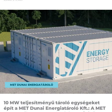
MET DUNAI ENERGIATÁROLÓ
10 MW tel­je­sít­mé­nyű tá­ro­ló egy­sé­ge­ket
épít a MET Du­nai Ener­gia­tá­ro­ló Kft.: A MET