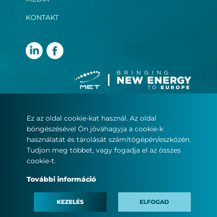
KONTAKT
Ez az oldal cookie-kat használ. Az oldal
Felhasználási feltételek
böngészésével Ön jóváhagyja a cookie-k
Adatvédelmi nyilatkozat
használatát és tárolását számítógépén/eszközén.
Sütikezelés
Tudjon meg többet, vagy fogadja el az összes
cookie-t.
© Copyright 2022
További információ
MET.com – Minden jog fenntartva.
KEZELÉS
ELFOGAD