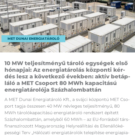
MET DUNAI ENERGIATÁROLÓ
10 MW tel­je­sít­mé­nyű tá­ro­ló egy­sé­gek el­ső
hó­nap­ja­i: Az ener­gia­tá­ro­lás köz­pon­ti kér­
dés lesz a kö­vet­ke­ző évek­ben: ak­tív be­táp­
lá­ló a MET Cso­port 80 MWh ka­pa­ci­tá­sú
ener­gia­tá­ro­ló­ja Száz­ha­lom­bat­tán
A MET Du­nai Ener­gia­tá­ro­ló Kft., a sváj­ci köz­pon­tú MET Cso­
port tag­ja összesen 40 MW név­le­ges tel­je­sít­mé­nyű, 80
MWh tá­ro­ló­ka­pa­ci­tá­sú ener­gia­tá­ro­ló rend­szert épí­tett
Száz­ha­lom­bat­tán, amely­ből 60 MWh – az EU-for­rás­ból társ­
fi­nan­szí­ro­zott Ma­gyar­or­szág Hely­re­ál­lí­tá­si és El­len­ál­ló­ké­
pes­sé­gi Terv „Há­ló­za­ti ener­gia­tá­ro­lók te­le­pí­té­se ener­gia­pi­a­