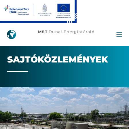
Sajtóközlemények
MET
Dunai Energiatároló
SAJ­TÓ­KÖZ­LE­MÉ­NYEK