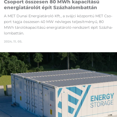
Cso­port összesen 80 MWh ka­pa­ci­tá­sú
ener­gia­tá­ro­lót épít Száz­ha­lom­bat­tán
A MET Du­nai Ener­gia­tá­ro­ló Kft., a sváj­ci köz­pon­tú MET Cso­
port tag­ja összesen 40 MW név­le­ges tel­je­sít­mé­nyű, 80
MWh tá­ro­ló­ka­pa­ci­tá­sú ener­gia­tá­roló-rend­szert épít Száz­ha­
lom­bat­tán.
2024. 11. 05.