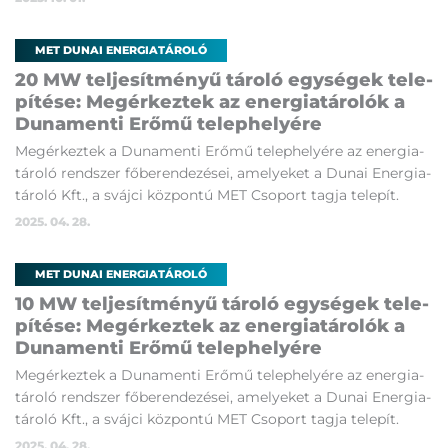
MET DUNAI ENERGIATÁROLÓ
20 MW tel­je­sít­mé­nyű tá­ro­ló egy­sé­gek te­le­
pí­té­se: Megér­kez­tek az ener­gia­tá­ro­lók a
Du­na­men­ti Erő­mű te­lep­he­lyé­re
Megér­kez­tek a Du­na­men­ti Erő­mű te­lep­he­lyé­re az ener­gia­
tá­ro­ló rend­szer fő­be­ren­de­zé­se­i, ame­lye­ket a Du­nai Ener­gia­
tá­ro­ló Kft., a sváj­ci köz­pon­tú MET Cso­port tag­ja te­le­pít.
2025. 04. 28.
MET DUNAI ENERGIATÁROLÓ
10 MW tel­je­sít­mé­nyű tá­ro­ló egy­sé­gek te­le­
pí­té­se: Megér­kez­tek az ener­gia­tá­ro­lók a
Du­na­men­ti Erő­mű te­lep­he­lyé­re
Megér­kez­tek a Du­na­men­ti Erő­mű te­lep­he­lyé­re az ener­gia­
tá­ro­ló rend­szer fő­be­ren­de­zé­se­i, ame­lye­ket a Du­nai Ener­gia­
tá­ro­ló Kft., a sváj­ci köz­pon­tú MET Cso­port tag­ja te­le­pít.
2025. 04. 28.