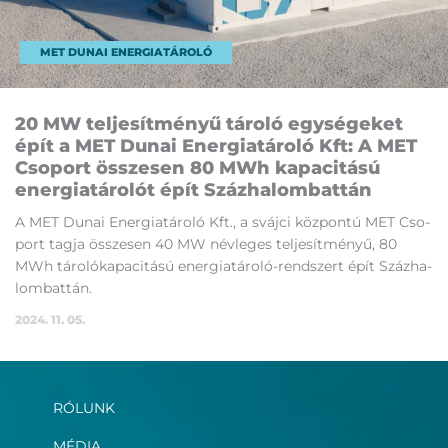
MET DUNAI ENERGIATÁROLÓ
20 MW tel­je­sít­mé­nyű tá­ro­ló egy­sé­ge­ket
épít a MET Du­nai Ener­gia­tá­ro­ló Kft: A MET
Cso­port összesen 80 MWh ka­pa­ci­tá­sú
ener­gia­tá­ro­lót épít Száz­ha­lom­bat­tán
A MET Du­nai Ener­gia­tá­ro­ló Kft., a sváj­ci köz­pon­tú MET Cso­
port tag­ja összesen 40 MW név­le­ges tel­je­sít­mé­nyű, 80
MWh tá­ro­ló­ka­pa­ci­tá­sú ener­gia­tá­roló-rend­szert épít Száz­ha­
lom­bat­tán.
2024. 11. 05.
RÓLUNK
MÉDIA