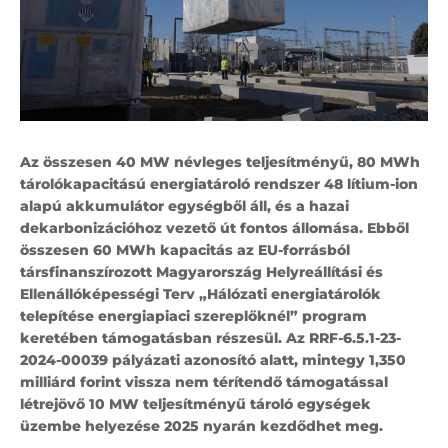
Az összesen 40 MW névleges teljesítményű, 80 MWh
tárolókapacitású energiatároló rendszer 48 lítium-ion
alapú akkumulátor egységből áll, és a hazai
dekarbonizációhoz vezető út fontos állomása. Ebből
összesen 60 MWh kapacitás az EU-forrásból
társfinanszírozott Magyarország Helyreállítási és
Ellenállóképességi Terv „Hálózati energiatárolók
telepítése energiapiaci szereplőknél” program
keretében támogatásban részesül. Az RRF-6.5.1-23-
2024-00039 pályázati azonosító alatt, mintegy 1,350
milliárd forint vissza nem térítendő támogatással
létrejövő 10 MW teljesítményű tároló egységek
üzembe helyezése 2025 nyarán kezdődhet meg.