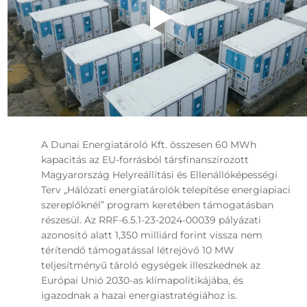
A Dunai Energiatároló Kft. összesen 60 MWh
kapacitás az EU-forrásból társfinanszírozott
Magyarország Helyreállítási és Ellenállóképességi
Terv „Hálózati energiatárolók telepítése energiapiaci
szereplőknél” program keretében támogatásban
részesül. Az RRF-6.5.1-23-2024-00039 pályázati
azonosító alatt 1,350 milliárd forint vissza nem
térítendő támogatással létrejövő 10 MW
teljesítményű tároló egységek illeszkednek az
Európai Unió 2030-as klímapolitikájába, és
igazodnak a hazai energiastratégiához is.