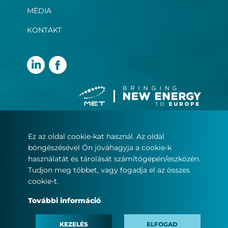
MÉDIA
KONTAKT
Ez az oldal cookie-kat használ. Az oldal
Felhasználási feltételek
böngészésével Ön jóváhagyja a cookie-k
Adatvédelmi nyilatkozat
használatát és tárolását számítógépén/eszközén.
Sütikezelés
Tudjon meg többet, vagy fogadja el az összes
cookie-t.
© Copyright 2022
További információ
MET.com – Minden jog fenntartva.
KEZELÉS
ELFOGAD