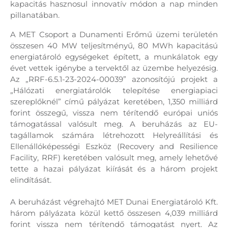
kapacitás hasznosul innovatív módon a nap minden
pillanatában.
A MET Csoport a Dunamenti Erőmű üzemi területén
összesen 40 MW teljesítményű, 80 MWh kapacitású
energiatároló egységeket épített, a munkálatok egy
évet vettek igénybe a tervektől az üzembe helyezésig.
Az „RRF-6.5.1-23-2024-00039” azonosítójú projekt a
„Hálózati energiatárolók telepítése energiapiaci
szereplőknél” című pályázat keretében, 1,350 milliárd
forint összegű, vissza nem térítendő európai uniós
támogatással valósult meg. A beruházás az EU-
tagállamok számára létrehozott Helyreállítási és
Ellenállóképességi Eszköz (Recovery and Resilience
Facility, RRF) keretében valósult meg, amely lehetővé
tette a hazai pályázat kiírását és a három projekt
elindítását.
A beruházást végrehajtó MET Dunai Energiatároló Kft.
három pályázata közül kettő összesen 4,039 milliárd
forint vissza nem térítendő támogatást nyert. Az