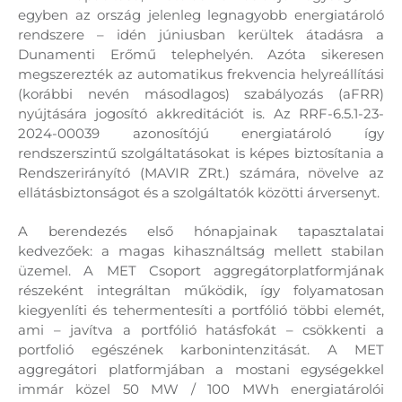
egyben az ország jelenleg legnagyobb energiatároló
rendszere – idén júniusban kerültek átadásra a
Dunamenti Erőmű telephelyén. Azóta sikeresen
megszerezték az automatikus frekvencia helyreállítási
(korábbi nevén másodlagos) szabályozás (aFRR)
nyújtására jogosító akkreditációt is. Az RRF-6.5.1-23-
2024-00039 azonosítójú energiatároló így
rendszerszintű szolgáltatásokat is képes biztosítania a
Rendszerirányító (MAVIR ZRt.) számára, növelve az
ellátásbiztonságot és a szolgáltatók közötti árversenyt.
A berendezés első hónapjainak tapasztalatai
kedvezőek: a magas kihasználtság mellett stabilan
üzemel. A MET Csoport aggregátorplatformjának
részeként integráltan működik, így folyamatosan
kiegyenlíti és tehermentesíti a portfólió többi elemét,
ami – javítva a portfólió hatásfokát – csökkenti a
portfolió egészének karbonintenzitását. A MET
aggregátori platformjában a mostani egységekkel
immár közel 50 MW / 100 MWh energiatárolói