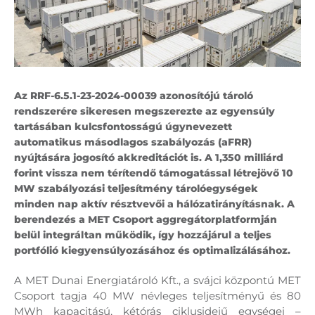
Az RRF-6.5.1-23-2024-00039 azonosítójú tároló
rendszerére sikeresen megszerezte az egyensúly
tartásában kulcsfontosságú úgynevezett
automatikus másodlagos szabályozás (aFRR)
nyújtására jogosító akkreditációt is. A 1,350 milliárd
forint vissza nem térítendő támogatással létrejövő 10
MW szabályozási teljesítmény tárolóegységek
minden nap aktív résztvevői a hálózatirányításnak. A
berendezés a MET Csoport aggregátorplatformján
belül integráltan működik, így hozzájárul a teljes
portfólió kiegyensúlyozásához és optimalizálásához.
A MET Dunai Energiatároló Kft., a svájci központú MET
Csoport tagja 40 MW névleges teljesítményű és 80
MWh kapacitású, kétórás ciklusidejű egységei –