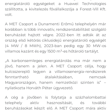
energiatároló egységeket a Huawei Technologies
szállította, a kivitelezés fővállalkozója a Forest-Vill Kft.
volt.
A MET Csoport a Dunamenti Erőmű telephelyén már
korábban is több innovatív, rendszerstabilitást szolgáló
beruházást hajtott végre. 2022-ben itt adták át az
ország első kétórás ciklusidejű energiatároló egységét
(4 MW / 8 MWh), 2023-ban pedig egy 30 MW-os
villamos kazánt és egy 1500 m³-es hőtároló tartályt.
„A karbonsemleges energiatárolás ma már nem a
jövő, hanem a jelen. A MET Csoport célja, hogy
kulcsszereplő legyen a villamosenergia-rendszerek
fenntartható átalakításában, nemcsak
Magyarországon, hanem nemzetközi szinten is” –
nyilatkozta Horváth Péter ügyvezető.
A cég a jövőben is folytatja a százhalombattai
telephely aktív hasznosítását, és további
beruházásokat készít elő. A MET Csoport mára aktív