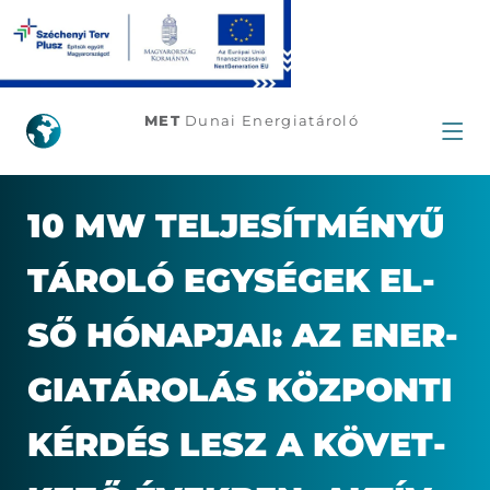
10
MW
MET
Dunai Energiatároló
teljesítményű
tároló
10 MW TEL­JE­SÍT­MÉ­NYŰ
egységek
TÁ­RO­LÓ EGY­SÉ­GEK EL­
első
SŐ HÓ­NAP­JA­I: AZ ENER­
hónapjai:
GIA­TÁ­RO­LÁS KÖZ­PON­TI
Az
KÉR­DÉS LESZ A KÖ­VET­
energiatárolás