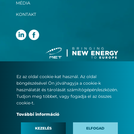
MÉDIA
KONTAKT
Ez az oldal cookie-kat használ. Az oldal
Felhasználási feltételek
böngészésével Ön jóváhagyja a cookie-k
Adatvédelmi nyilatkozat
használatát és tárolását számítógépén/eszközén.
Sütikezelés
Tudjon meg többet, vagy fogadja el az összes
cookie-t.
© Copyright 2022
További információ
MET.com – Minden jog fenntartva.
KEZELÉS
ELFOGAD